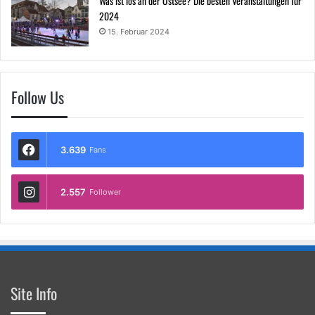
Was ist los an der Ostsee? Die besten Veranstaltungen für
2024
15. Februar 2024
Follow Us
3.639
Fans
2.557
Follower
Site Info