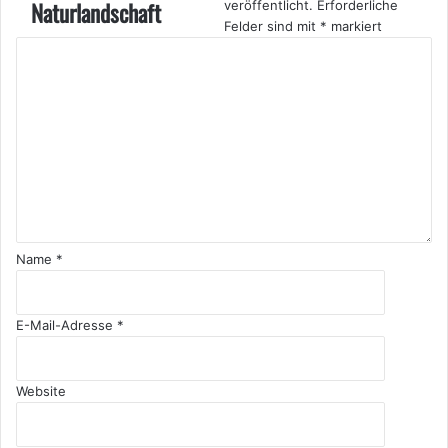
Naturlandschaft
veröffentlicht.
Erforderliche
Felder sind mit
*
markiert
K
o
m
m
e
n
t
a
r
*
Name
*
E-Mail-Adresse
*
Website