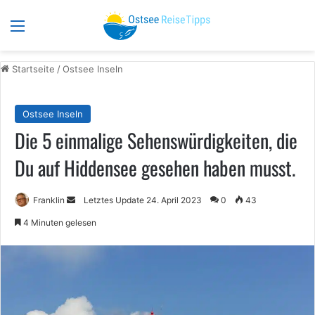
Menü
S
Startseite
/
Ostsee Inseln
Ostsee Inseln
Die 5 einmalige Sehenswürdigkeiten, die
Du auf Hiddensee gesehen haben musst.
Sende
Franklin
Letztes Update 24. April 2023
0
43
uns
4 Minuten gelesen
eine
E-
Mail