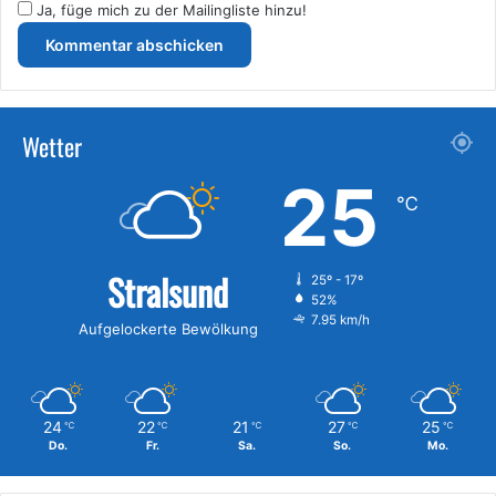
Ja, füge mich zu der Mailingliste hinzu!
Wetter
25
℃
Stralsund
25º - 17º
52%
7.95 km/h
Aufgelockerte Bewölkung
24
22
21
27
25
℃
℃
℃
℃
℃
Do.
Fr.
Sa.
So.
Mo.