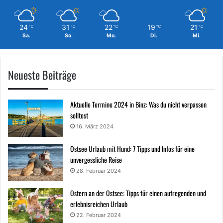
24
31
22
19
21
℃
℃
℃
℃
℃
Sa.
So.
Mo.
Di.
Mi.
Neueste Beiträge
Aktuelle Termine 2024 in Binz: Was du nicht verpassen
solltest
16. März 2024
Ostsee Urlaub mit Hund: 7 Tipps und Infos für eine
unvergessliche Reise
28. Februar 2024
Ostern an der Ostsee: Tipps für einen aufregenden und
erlebnisreichen Urlaub
22. Februar 2024