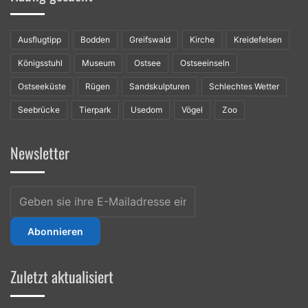
Ausflugtipp
Bodden
Greifswald
Kirche
Kreidefelsen
Königsstuhl
Museum
Ostsee
Ostseeinseln
Ostseeküste
Rügen
Sandskulpturen
Schlechtes Wetter
Seebrücke
Tierpark
Usedom
Vögel
Zoo
Newsletter
Geben
sie
ihre
E-
Mailadresse
ein
Zuletzt aktualisiert