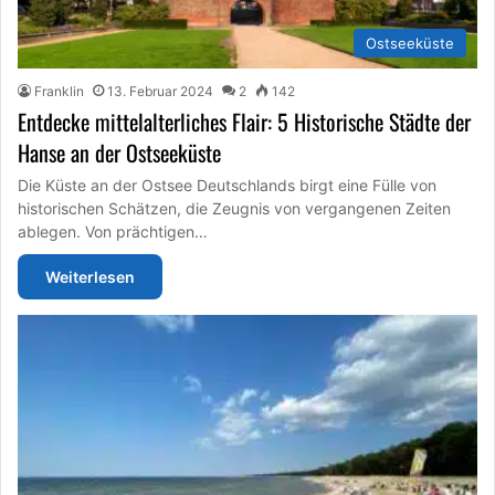
Ostseeküste
Franklin
13. Februar 2024
2
142
Entdecke mittelalterliches Flair: 5 Historische Städte der
Hanse an der Ostseeküste
Die Küste an der Ostsee Deutschlands birgt eine Fülle von
historischen Schätzen, die Zeugnis von vergangenen Zeiten
ablegen. Von prächtigen…
Weiterlesen