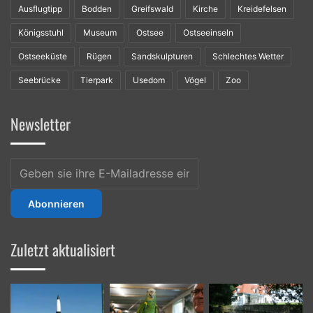
Ausflugtipp
Bodden
Greifswald
Kirche
Kreidefelsen
Königsstuhl
Museum
Ostsee
Ostseeinseln
Ostseeküste
Rügen
Sandskulpturen
Schlechtes Wetter
Seebrücke
Tierpark
Usedom
Vögel
Zoo
Newsletter
Geben
sie
ihre
E-
Mailadresse
ein
Zuletzt aktualisiert