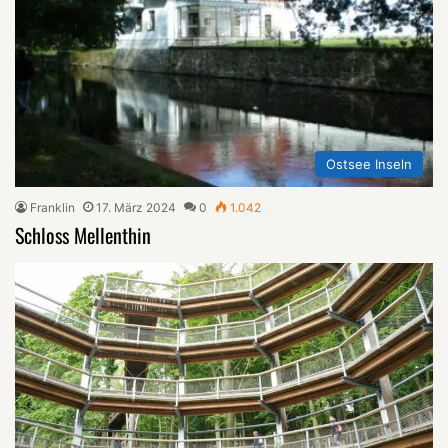
Ostsee Inseln
Franklin
17. März 2024
0
1.042
Schloss Mellenthin