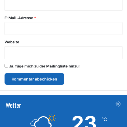
r
*
E-Mail-Adresse
*
Website
Ja, füge mich zu der Mailingliste hinzu!
Wetter
23
℃