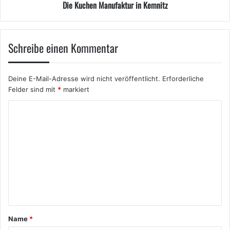
Die Kuchen Manufaktur in Kemnitz
Schreibe einen Kommentar
Deine E-Mail-Adresse wird nicht veröffentlicht.
Erforderliche
Felder sind mit
*
markiert
K
o
m
m
e
n
t
a
Name
*