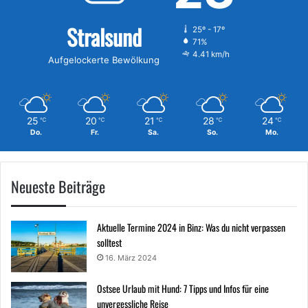
Stralsund
25º - 17º
71%
4.41 km/h
Aufgelockerte Bewölkung
25
20
21
28
24
℃
℃
℃
℃
℃
Do.
Fr.
Sa.
So.
Mo.
Neueste Beiträge
Aktuelle Termine 2024 in Binz: Was du nicht verpassen
solltest
16. März 2024
Ostsee Urlaub mit Hund: 7 Tipps und Infos für eine
unvergessliche Reise