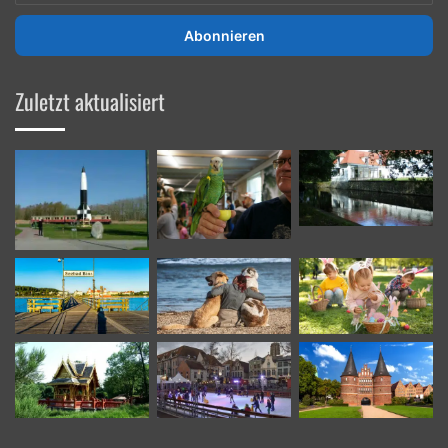
ihre
E-
Mailadresse
ein
Zuletzt aktualisiert