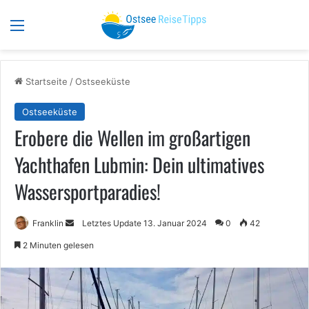
Menü
S
Startseite
/
Ostseeküste
Ostseeküste
Erobere die Wellen im großartigen
Yachthafen Lubmin: Dein ultimatives
Wassersportparadies!
Sende
Franklin
Letztes Update 13. Januar 2024
0
42
uns
2 Minuten gelesen
eine
E-
Mail