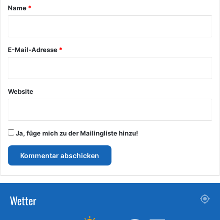
a
Name
*
r
*
E-Mail-Adresse
*
Website
Ja, füge mich zu der Mailingliste hinzu!
Wetter