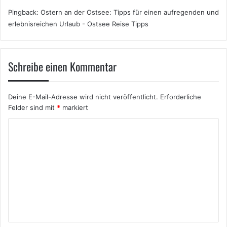
Pingback:
Ostern an der Ostsee: Tipps für einen aufregenden und
erlebnisreichen Urlaub - Ostsee Reise Tipps
Schreibe einen Kommentar
Deine E-Mail-Adresse wird nicht veröffentlicht.
Erforderliche
Felder sind mit
*
markiert
K
o
m
m
e
n
t