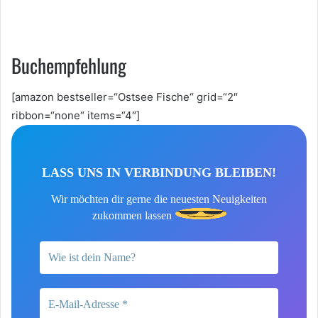
Buchempfehlung
[amazon bestseller=“Ostsee Fische“ grid=“2″
ribbon=“none“ items=“4″]
LASS UNS IN VERBINDUNG BLEIBEN!
Wir möchten dir gerne die neuesten Neuigkeiten
zukommen lassen