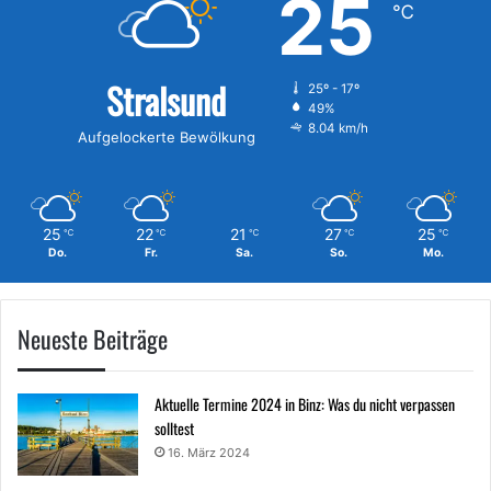
25
℃
Stralsund
25º - 17º
49%
8.04 km/h
Aufgelockerte Bewölkung
25
22
21
27
25
℃
℃
℃
℃
℃
Do.
Fr.
Sa.
So.
Mo.
Neueste Beiträge
Aktuelle Termine 2024 in Binz: Was du nicht verpassen
solltest
16. März 2024