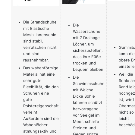
Die Strandschuhe
Die
mit Elastische
Wasserschuhe
Mesh-Innensohle
mit 7 Drainage
sind stabil,
Löcher, um
verrutschen nicht
Gummib
sicherzustellen,
und sind
kann die
dass Ihre Füße
rausnehmbar.
obere Br
trocken und
einstelle
Das wabenförmige
bequem bleiben.
Material hat eine
Weil die
Die
sehr gute
Sohle a
Schwimmschuhe
Flexibilität, die den
Rand lei
mit Weiche
Schuhen eine
hochge
Dicke Sohle
gute
ist, wird
können schützt
Polstereigenschaft
Obermate
hervorragend
verleiht.
nicht so
vor Seeigel im
Außerdem sind die
leicht
Meer, scharfe
Wabenlöcher
beschädi
Steinen und
atmungsaktiv und
Gegen spitze