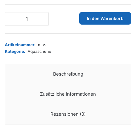
SAGUARO
In den Warenkorb
Badeschuhe
Herren
Wasserschuhe
Damen
Artikelnummer:
n. v.
Barfuss
Kategorie:
Aquaschuhe
Schuhe
Sport
Schwimmschuhe
Barfußschuhe
Beschreibung
Gegen
Seeigel
Aquaschuhe
Zusätzliche Informationen
rutschfest
Strandschuhe
Leicht
Rezensionen (0)
Neoprenschuhe
Barfussschuhe
Grau