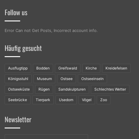
Follow us
Error Can not Get Posts, Incorrect account info.
Häufig gesucht
Ausflugtipp
Bodden
Greifswald
Kirche
Kreidefelsen
Königsstuhl
Museum
Ostsee
Ostseeinseln
Ostseeküste
Rügen
Sandskulpturen
Schlechtes Wetter
Seebrücke
Tierpark
Usedom
Vögel
Zoo
Newsletter
Geben