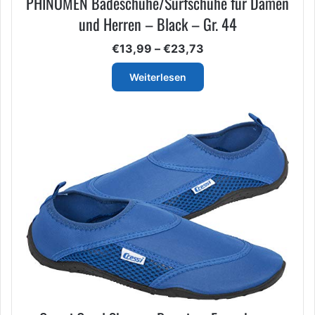
PHINOMEN Badeschuhe/Surfschuhe für Damen
und Herren – Black – Gr. 44
Preisspanne:
€
13,99
–
€
23,73
€13,99
bis
Weiterlesen
€23,73