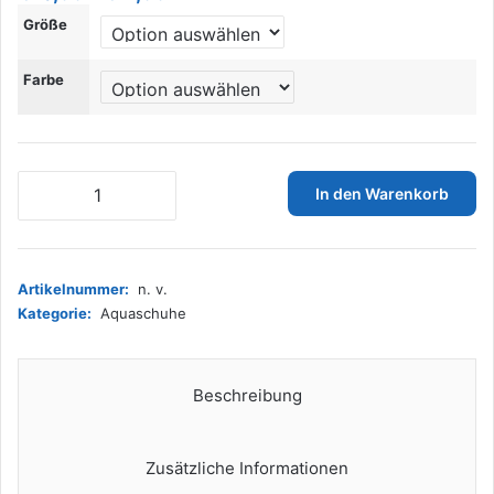
€10,99
Größe
bis
€11,99
Farbe
LK
In den Warenkorb
LEKUNI
Schwimmschuhe
Badeschuhe
Damen
Artikelnummer:
n. v.
Herren
Kategorie:
Aquaschuhe
Strandschuhe
Surfschuhe
Aquaschuhe
Barfuß
Beschreibung
für
Wassersport_8888-
7_Dunkelblau_3839
Zusätzliche Informationen
Menge