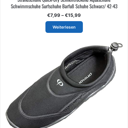
Schwimmschuhe Surfschuhe Barfuß Schuhe Schwarz/ 42-43
Preisspanne:
€
7,99
–
€
15,99
€7,99
bis
Weiterlesen
€15,99