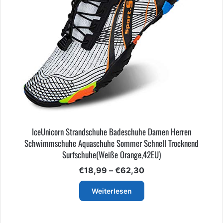
IceUnicorn Strandschuhe Badeschuhe Damen Herren
Schwimmschuhe Aquaschuhe Sommer Schnell Trocknend
Surfschuhe(Weiße Orange,42EU)
Preisspanne:
€
18,99
–
€
62,30
€18,99
bis
Weiterlesen
€62,30