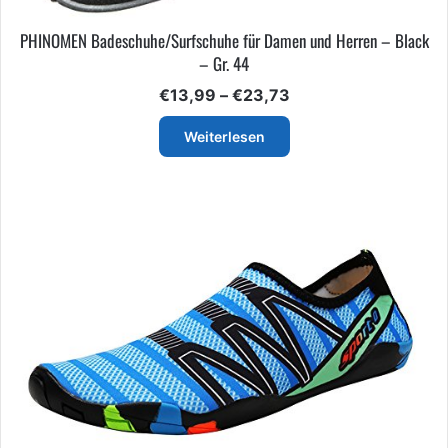
PHINOMEN Badeschuhe/Surfschuhe für Damen und Herren – Black
– Gr. 44
Preisspanne:
€
13,99
–
€
23,73
€13,99
bis
Weiterlesen
€23,73