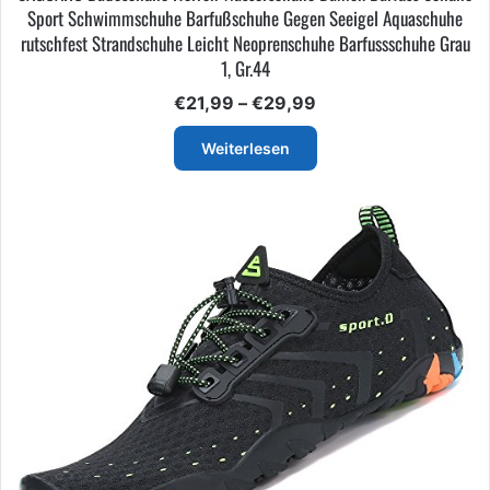
Sport Schwimmschuhe Barfußschuhe Gegen Seeigel Aquaschuhe
rutschfest Strandschuhe Leicht Neoprenschuhe Barfussschuhe Grau
1, Gr.44
Preisspanne:
€
21,99
–
€
29,99
€21,99
bis
Weiterlesen
€29,99