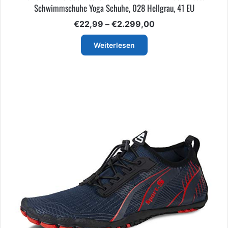
Schwimmschuhe Yoga Schuhe, 028 Hellgrau, 41 EU
Preisspanne:
€
22,99
–
€
2.299,00
€22,99
bis
Weiterlesen
€2.299,00