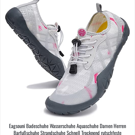
auf.
Die
Optionen
können
auf
der
Produktseite
gewählt
werden
Eagsouni Badeschuhe Wasserschuhe Aquaschuhe Damen Herren
Barfußschuhe Strandschuhe Schnell Trocknend rutschfeste