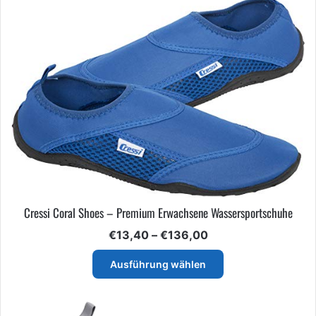
Cressi Coral Shoes – Premium Erwachsene Wassersportschuhe
Preisspanne:
€
13,40
–
€
136,00
€13,40
Dieses
bis
Ausführung wählen
Produkt
€136,00
weist
mehrere
Varianten