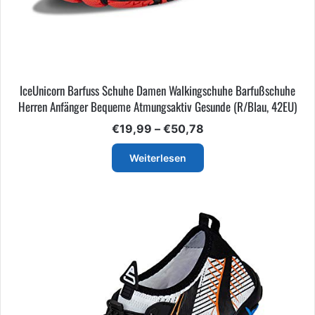
IceUnicorn Barfuss Schuhe Damen Walkingschuhe Barfußschuhe
Herren Anfänger Bequeme Atmungsaktiv Gesunde (R/Blau, 42EU)
Preisspanne:
€
19,99
–
€
50,78
€19,99
bis
Weiterlesen
€50,78