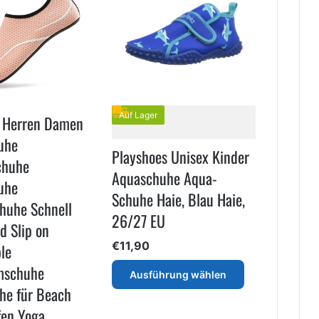
Auf Lager
e Herren Damen
uhe
Playshoes Unisex Kinder
chuhe
Aquaschuhe Aqua-
uhe
Schuhe Haie, Blau Haie,
huhe Schnell
26/27 EU
d Slip on
€
11,90
le
Dieses
mschuhe
Ausführung wählen
Produkt
he für Beach
weist
fen Yoga
mehrere