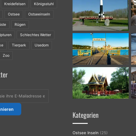
Kreidefelsen
Königsstuhl
Ostsee
Ostseeinseln
üste
Rügen
lpturen
Schlechtes Wetter
ke
Tierpark
Usedom
Zoo
ter
Kategorien
se
Ostsee Inseln
(25)