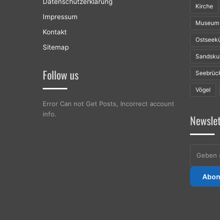
Datenschutzerklärung
Kirche
Impressum
Museum
Kontakt
Ostseek
Sitemap
Sandsku
Follow us
Seebrüc
Vögel
Error Can not Get Posts, Incorrect account
info.
Newslet
Geben
sie
ihre
E-
Mailadres
ein