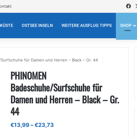
Fa
ontakt
EKÜSTE
OSTSEE INSELN
WEITERE AUSFLUG TIPPS
SHOP
rfschuhe für Damen und Herren – Black – Gr. 44
PHINOMEN
Badeschuhe/Surfschuhe für
Damen und Herren – Black – Gr.
44
Preisspanne:
€
13,99
–
€
23,73
€13,99