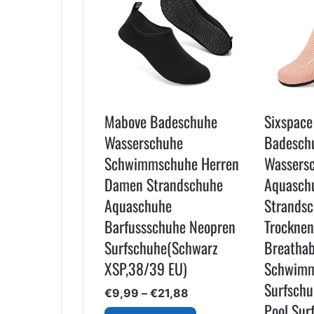
Mabove Badeschuhe
Sixspac
Wasserschuhe
Badesch
Schwimmschuhe Herren
Wassers
Damen Strandschuhe
Aquasch
Aquaschuhe
Strandsc
Barfussschuhe Neopren
Trocknen
Surfschuhe(Schwarz
Breathab
XSP,38/39 EU)
Schwim
Surfschu
Preisspanne:
€
9,99
–
€
21,88
€9,99
Pool Sur