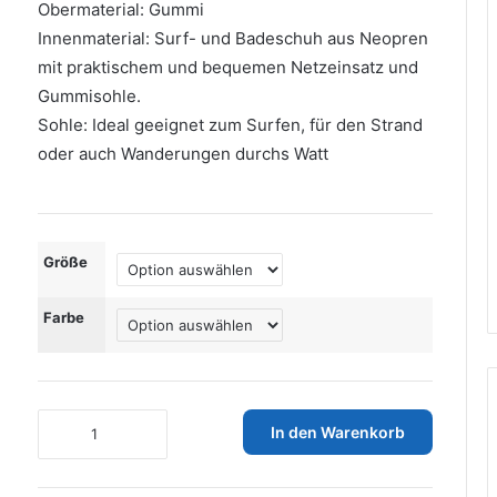
bis
Obermaterial: Gummi
€23,73
Innenmaterial: Surf- und Badeschuh aus Neopren
mit praktischem und bequemen Netzeinsatz und
Gummisohle.
Sohle: Ideal geeignet zum Surfen, für den Strand
oder auch Wanderungen durchs Watt
Größe
Farbe
PHINOMEN
In den Warenkorb
Badeschuhe/Surfschuhe
für
Damen