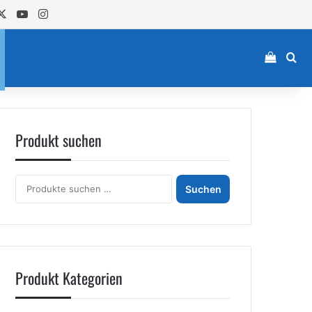
cebook
X
YouTube
Instagram
Einkau
Su
Produkt suchen
Suchen
Suchen
nach:
Produkt Kategorien