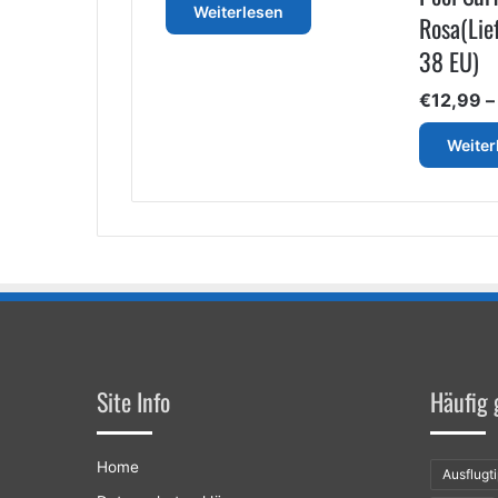
bis
Weiterlesen
Rosa(Lie
€21,88
38 EU)
€
12,99
Weiter
Site Info
Häufig 
Home
Ausflugt