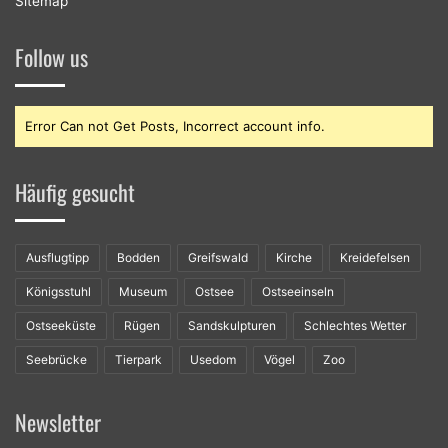
Sitemap
Follow us
Error Can not Get Posts, Incorrect account info.
Häufig gesucht
Ausflugtipp
Bodden
Greifswald
Kirche
Kreidefelsen
Königsstuhl
Museum
Ostsee
Ostseeinseln
Ostseeküste
Rügen
Sandskulpturen
Schlechtes Wetter
Seebrücke
Tierpark
Usedom
Vögel
Zoo
Newsletter