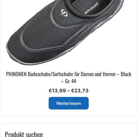
PHINOMEN Badeschuhe/Surfschuhe für Damen und Herren – Black
– Gr. 44
Preisspanne:
€
13,99
–
€
23,73
€13,99
bis
Weiterlesen
€23,73
Produkt suchen