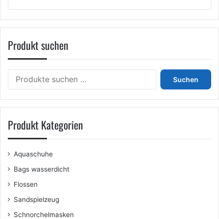
weist
mehrere
Varianten
auf.
Produkt suchen
Die
Optionen
können
Suchen
auf
Suchen
nach:
der
Produktseite
gewählt
werden
Produkt Kategorien
Aquaschuhe
Bags wasserdicht
Flossen
Sandspielzeug
Schnorchelmasken