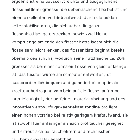
ergebnis ist eine aeusserst leichte und ausgeglichene
flosse mittlerer groesse, die ueberraschend flexibel ist und
einen exzellenten vortrieb aufweist. durch die beiden
seitenstabilisatoren, die sich ueber die ganze
flossenblattlaenge erstrecken, sowie zwei kleine
vorspruenge am ende des flossenblatts laesst sich die
flosse sehr leicht lenken. das flossenblatt beginnt bereits
oberhalb des schuhs, wodurch seine nutzflaeche ca. 20%
groesser als bei einer normalen flosse von gleicher laenge
ist. das fussteil wurde am computer entworfen, ist
ausserordentlich bequem und garantiert eine optimale
kraefteuebertragung vom bein auf die flosse. aufgrund
ihrer leichtigkeit, der perfekten materialmischung und des
innovativen entwurfs gewaehrleistet rondine pro light
einen hohen vortrieb bei relativ geringem kraftaufwand. sie
ist sowohl fuer anfã?nger als auch profitaucher geeignet
und erfreut sich bei tauchlehrern und technischen
tauchern groesster beliebtheit.