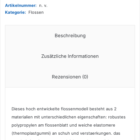
Tauchen
Artikelnummer:
n. v.
Flossen,
Kategorie:
Flossen
Schwarz,
M/L
(41/43)
Menge
Beschreibung
Zusätzliche Informationen
Rezensionen (0)
Dieses hoch entwickelte flossenmodell besteht aus 2
materialien mit unterschiedlichen eigenschaften: robustes
polypropylen am flossenblatt und weiche elastomere
(thermoplastgummi) an schuh und verstaerkungen. das