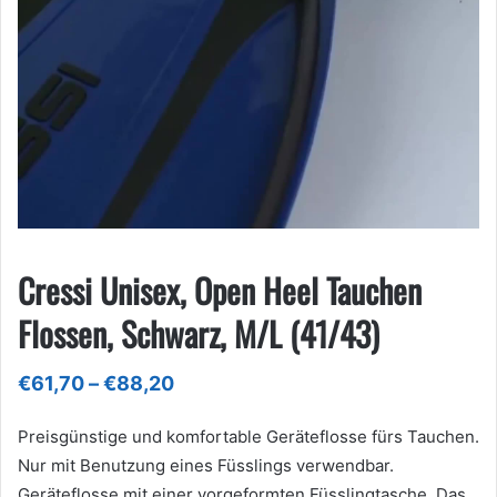
Cressi Unisex, Open Heel Tauchen
Flossen, Schwarz, M/L (41/43)
Preisspanne:
€
61,70
–
€
88,20
€61,70
bis
Preisgünstige und komfortable Geräteflosse fürs Tauchen.
€88,20
Nur mit Benutzung eines Füsslings verwendbar.
Geräteflosse mit einer vorgeformten Füsslingtasche. Das