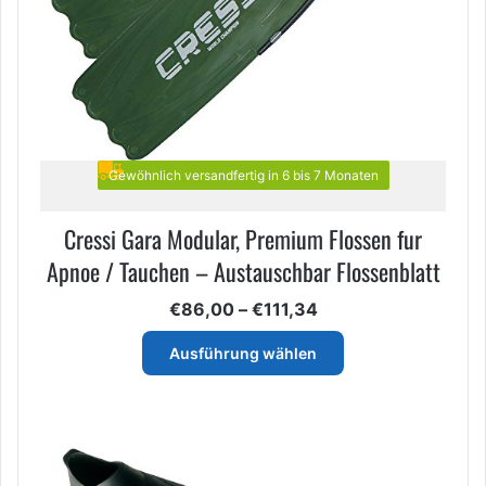
Gewöhnlich versandfertig in 6 bis 7 Monaten
Cressi Gara Modular, Premium Flossen fur
Apnoe / Tauchen – Austauschbar Flossenblatt
Preisspanne:
€
86,00
–
€
111,34
€86,00
Dieses
bis
Ausführung wählen
Produkt
€111,34
weist
mehrere
Varianten
auf.
Die