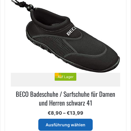
Varianten
auf.
Die
Optionen
können
auf
der
Produktseite
gewählt
werden
Auf Lager
BECO Badeschuhe / Surfschuhe für Damen
und Herren schwarz 41
Preisspanne:
€
8,90
–
€
13,99
€8,90
Dieses
bis
Ausführung wählen
Produkt
€13,99