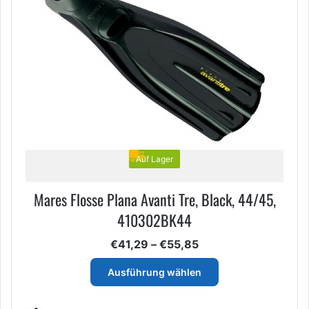
Optionen
können
auf
der
Produktseite
gewählt
werden
Auf Lager
Mares Flosse Plana Avanti Tre, Black, 44/45,
410302BK44
Preisspanne:
€
41,29
–
€
55,85
€41,29
Dieses
bis
Ausführung wählen
Produkt
€55,85
weist
mehrere