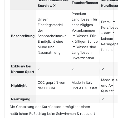
Taucherflossen
Seaview X
Kurzfloss
Premium
Unser
Langflossen für
Premium
Einstiegsmodell
sehr zügiges
Kurzfloss
der
Vorankommen
– darf in
Beschreibung
Schnorchelmaske.
im Wasser. Für
keinem
Ermöglicht eine
kräftigen Schub
Reisegep
Mund und
im Wasser sind
fehlen.
Nasenatmung.
Langflossen
unverzichtbar.
Exklusiv bei
✓
✓
✓
Khroom Sport
Made in It
CO2 geprüft von
Made in Italy
Highlight
und A+
der DEKRA
und A+ Qualität
Qualität
Neuzugang
✓
Die Gestaltung der Kurzflossen ermöglicht einen
natürlichen Fußschlag beim Schwimmen & reduziert