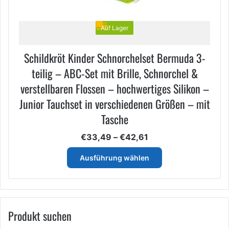
Auf Lager
Schildkröt Kinder Schnorchelset Bermuda 3-
teilig – ABC-Set mit Brille, Schnorchel &
verstellbaren Flossen – hochwertiges Silikon –
Junior Tauchset in verschiedenen Größen – mit
Tasche
Preisspanne:
€
33,49
–
€
42,61
€33,49
Dieses
bis
Ausführung wählen
Produkt
€42,61
weist
mehrere
Varianten
auf.
Produkt suchen
Die
Optionen