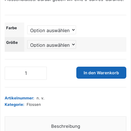
Farbe
Größe
Khroom
In den Warenkorb
Flossen
Erwachsene
mit
gelenkschonendem
Artikelnummer:
n. v.
Design
Kategorie:
Flossen
|
Gr.36-
47
|
Beschreibung
Schnorchelflossen