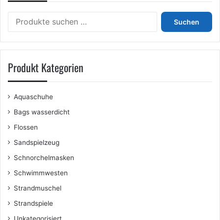
können
Suchen
auf
Suchen
nach:
der
Produktseite
gewählt
werden
Produkt Kategorien
Aquaschuhe
Bags wasserdicht
Flossen
Sandspielzeug
Schnorchelmasken
Schwimmwesten
Strandmuschel
Strandspiele
Unkategorisiert