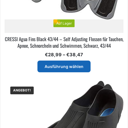
Auf Lager
CRESSI Agua Fins Black 43/44 – Self Adjusting Flossen für Tauchen,
Apnoe, Schnorcheln und Schwimmen, Schwarz, 43/44
Preisspanne:
€
28,99
–
€
38,47
€28,99
Dieses
bis
Ausführung wählen
Produkt
€38,47
weist
mehrere
Varianten
ANGEBOT!
auf.
Die
Optionen
können
auf
der