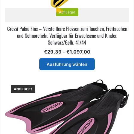
Auf Lager
Cressi Palau Fins – Verstellbare Flossen zum Tauchen, Freitauchen
und Schnorcheln, Verfügbar für Erwachsene und Kinder,
Schwarz/Gelb, 41/44
Preisspanne:
€
29,39
–
€
1.097,00
€29,39
Dieses
bis
Ausführung wählen
Produkt
€1.097,00
weist
mehrere
Varianten
ANGEBOT!
auf.
Die
Optionen
können
auf
der
Produktseite