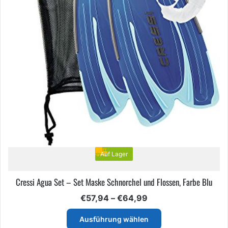
Auf Lager
Cressi Agua Set – Set Maske Schnorchel und Flossen, Farbe Blu
Preisspanne:
€
57,94
–
€
64,99
€57,94
Dieses
bis
Ausführung wählen
Produkt