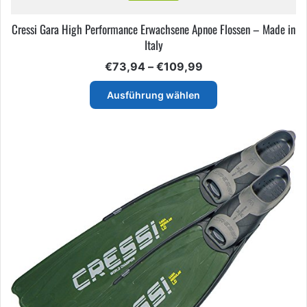
Cressi Gara High Performance Erwachsene Apnoe Flossen – Made in
Italy
Preisspanne:
€
73,94
–
€
109,99
€73,94
Dieses
bis
Ausführung wählen
Produkt
€109,99
weist
mehrere
Varianten
auf.
Die
Optionen
können
auf
der
Produktseite
gewählt
werden