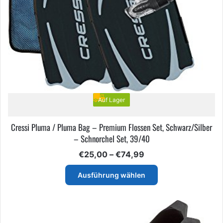
Auf Lager
Cressi Pluma / Pluma Bag – Premium Flossen Set, Schwarz/Silber
– Schnorchel Set, 39/40
Preisspanne:
€
25,00
–
€
74,99
€25,00
Dieses
bis
Ausführung wählen
Produkt
€74,99
weist
mehrere
Varianten
auf.