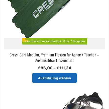
Gewöhnlich versandfertig in 6 bis 7 Monaten
Cressi Gara Modular, Premium Flossen fur Apnoe / Tauchen –
Austauschbar Flossenblatt
Preisspanne:
€
86,00
–
€
111,34
€86,00
Dieses
bis
Ausführung wählen
Produkt
€111,34
weist
mehrere
Varianten
auf.
Die