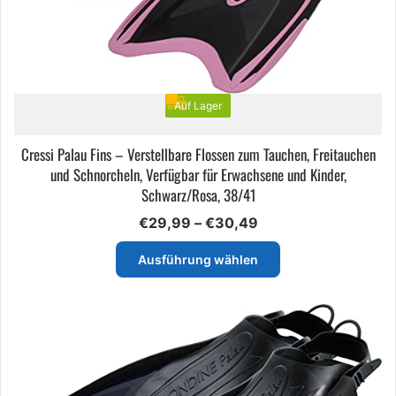
gewählt
werden
Auf Lager
Cressi Palau Fins – Verstellbare Flossen zum Tauchen, Freitauchen
und Schnorcheln, Verfügbar für Erwachsene und Kinder,
Schwarz/Rosa, 38/41
Preisspanne:
€
29,99
–
€
30,49
€29,99
Dieses
bis
Ausführung wählen
Produkt
€30,49
weist
mehrere
Varianten
auf.
Die
Optionen