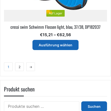
Auf Lager
cressi swim Schwimm Flossen light, blau, 37/38, DP182037
Preisspanne:
€
15,21
–
€
62,56
€15,21
Dieses
bis
Ausführung wählen
Produkt
€62,56
weist
mehrere
Varianten
1
2
→
auf.
Die
Optionen
können
Produkt suchen
auf
der
Produktseite
Suchen
gewählt
Suchen
nach:
werden