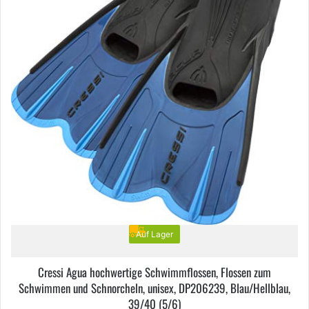
Produktseite
gewählt
werden
Auf Lager
Cressi Agua hochwertige Schwimmflossen, Flossen zum
Schwimmen und Schnorcheln, unisex, DP206239, Blau/Hellblau,
39/40 (5/6)