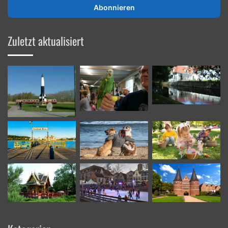
E-
Mailadresse
ein
Zuletzt aktualisiert