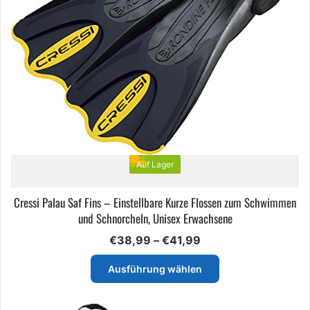
können
auf
der
Produktseite
gewählt
werden
Auf Lager
Cressi Palau Saf Fins – Einstellbare Kurze Flossen zum Schwimmen
und Schnorcheln, Unisex Erwachsene
Preisspanne:
€
38,99
–
€
41,99
€38,99
Dieses
bis
Ausführung wählen
Produkt
€41,99
weist
mehrere