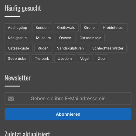
Häufig gesucht
Ausflugtipp
Bodden
Greifswald
Kirche
Kreidefelsen
Königsstuhl
Museum
Ostsee
Ostseeinseln
Ostseeküste
Rügen
Sandskulpturen
Schlechtes Wetter
Seebrücke
Tierpark
Usedom
Vögel
Zoo
Newsletter
Geben
sie
ihre
E-
Mailadresse
ein
Zuletzt aktualisiert