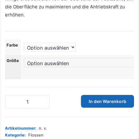
die Oberfläche zu maximieren und die Antriebskraft zu
erhöhen.
Farbe
Größe
Cressi
In den Warenkorb
Palau
Fins
-
Verstellbare
Artikelnummer:
n. v.
Flossen
Kategorie:
Flossen
zum