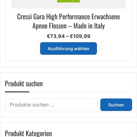
Cressi Gara High Performance Erwachsene
Apnoe Flossen – Made in Italy
Preisspanne:
€
73,94
–
€
109,99
€73,94
Dieses
bis
Ausführung wählen
Produkt
€109,99
weist
mehrere
Varianten
auf.
Produkt suchen
Die
Optionen
können
Suchen
auf
Suchen
nach:
der
Produktseite
gewählt
werden
Produkt Kategorien