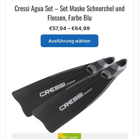
Cressi Agua Set – Set Maske Schnorchel und
Flossen, Farbe Blu
Preisspanne:
€
57,94
–
€
64,99
€57,94
Dieses
bis
Ausführung wählen
Produkt
€64,99
weist
mehrere
Varianten
auf.
Die
Optionen
können
auf
der
Produktseite
gewählt
werden
Auf Lager