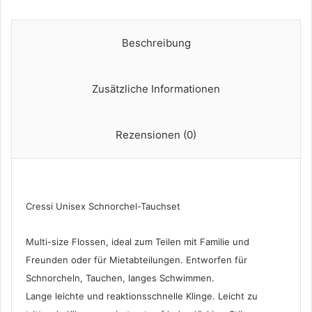
Tauchen,
Freitauchen
und
Beschreibung
Schnorcheln,
Verfügbar
für
Zusätzliche Informationen
Erwachsene
und
Kinder,
Rezensionen (0)
Schwarz/Gelb,
41/44
Menge
Cressi Unisex Schnorchel-Tauchset
Multi-size Flossen, ideal zum Teilen mit Familie und
Freunden oder für Mietabteilungen. Entworfen für
Schnorcheln, Tauchen, langes Schwimmen.
Lange leichte und reaktionsschnelle Klinge. Leicht zu