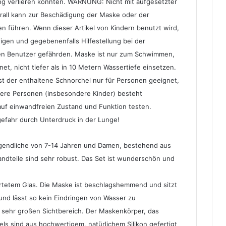
ung verlieren könnten. WARNUNG: Nicht mit aufgesetzter
rall kann zur Beschädigung der Maske oder der
n führen. Wenn dieser Artikel von Kindern benutzt wird,
igen und gegebenenfalls Hilfestellung bei der
en Benutzer gefährden. Maske ist nur zum Schwimmen,
, nicht tiefer als in 10 Metern Wassertiefe einsetzen.
ist der enthaltene Schnorchel nur für Personen geeignet,
inere Personen (insbesondere Kinder) besteht
uf einwandfreien Zustand und Funktion testen.
gefahr durch Unterdruck in der Lunge!
gendliche von 7-14 Jahren und Damen, bestehend aus
ndteile sind sehr robust. Das Set ist wunderschön und
ärtetem Glas. Die Maske ist beschlagshemmend und sitzt
 und lässt so kein Eindringen von Wasser zu
n sehr großen Sichtbereich. Der Maskenkörper, das
 sind aus hochwertigem, natürlichem Silikon gefertigt