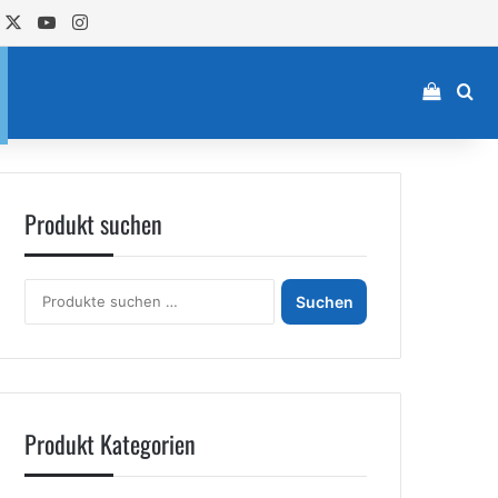
acebook
X
YouTube
Instagram
Einkau
Su
Produkt suchen
Suchen
Suchen
nach:
Produkt Kategorien