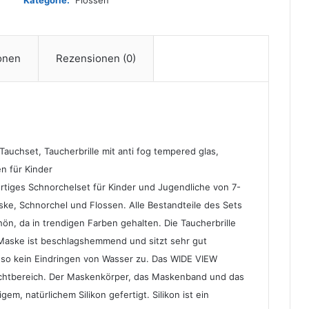
Kategorie:
Flossen
mit
Anti
Fog
Tempered
ionen
Rezensionen (0)
Glas,
Silkon,
Semi
Dry
Schnorchel,
verstellbare
Flossen
chset, Taucherbrille mit anti fog tempered glas,
für
en für Kinder
Kinder,
iges Schnorchelset für Kinder und Jugendliche von 7-
Farbe:pink,
e, Schnorchel und Flossen. Alle Bestandteile des Sets
Größe:32/37
Menge
hön, da in trendigen Farben gehalten. Die Taucherbrille
 Maske ist beschlagshemmend und sitzt sehr gut
t so kein Eindringen von Wasser zu. Das WIDE VIEW
 Sichtbereich. Der Maskenkörper, das Maskenband und das
, natürlichem Silikon gefertigt. Silikon ist ein