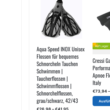
Auf Lager
Aqua Speed INOX Unisex
Flossen für bequemes
Cressi G
Schnorcheln Tauchen
Perform
Schwimmen |
Apnoe Fl
Taucherflossen |
Italy
Schwimmflossen |
€
73,94
Schnorchelflossen,
grau/schwarz, 42/43
Ausfü
Preisspanne:
€
26,98
–
€
41,95