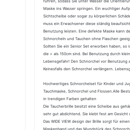
führen, sodass Sie unter Wasser die Orientier
Maske ins Wasser springen. Ein wuchtiger Aufp
Sichtscheibe oder sogar zu körperlichen Schäde
muss ein Erwachsener diese ständig beaufsicht
Benutzung leisten. Eine defekte Maske kann d
Schnorcheln und Tauchen ohne Flaschen geeignet
Sollten Sie ein Senior Set erworben haben, so 
die > als 150cm sind. Bei Benutzung durch kle
Lebensgefahr! Den Schnorchel vor Benutzung a
Keinesfalls den Schnorchel verlängern. Lebens
Hochwertiges Schnorchelset für Kinder und Ju
Tauchmaske, Schnorchel und Flossen.Alle Besta
in trendigen Farben gehalten
Die Taucherbrille besitzt eine Scheibe aus geh
sehr gut abdichtend. Sie klebt fest am Gesicht
Das WIDE VIEW design der Brille sorgt für eine
Maskenband und das Mundstück des Schnorchels