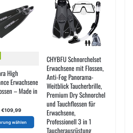
CHYBFU Schnorchelset
Erwachsene mit Flossen,
ara High
Anti-Fog Panorama-
ance Erwachsene
Weitblick Taucherbrille,
ossen – Made in
Premium Dry Schnorchel
und Tauchflossen für
Preisspanne:
–
€
109,99
Erwachsene,
€73,94
Dieses
Professionell 3 in 1
bis
hrung wählen
Produkt
€109,99
Taucherausrüstung
weist