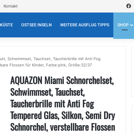
F
Kontakt
EKÜSTE
OSTSEE INSELN
WEITERE AUSFLUG TIPPS
SHOP
, Schwimmset, Tauchset, Taucherbrille mit Anti Fog
lbare Flossen für Kinder, Farbe:pink, Größe:32/37
AQUAZON Miami Schnorchelset,
Schwimmset, Tauchset,
Taucherbrille mit Anti Fog
Tempered Glas, Silkon, Semi Dry
Schnorchel, verstellbare Flossen