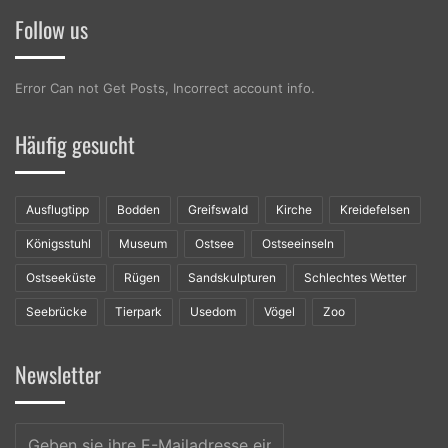
Follow us
Error Can not Get Posts, Incorrect account info.
Häufig gesucht
Ausflugtipp
Bodden
Greifswald
Kirche
Kreidefelsen
Königsstuhl
Museum
Ostsee
Ostseeinseln
Ostseeküste
Rügen
Sandskulpturen
Schlechtes Wetter
Seebrücke
Tierpark
Usedom
Vögel
Zoo
Newsletter
Geben