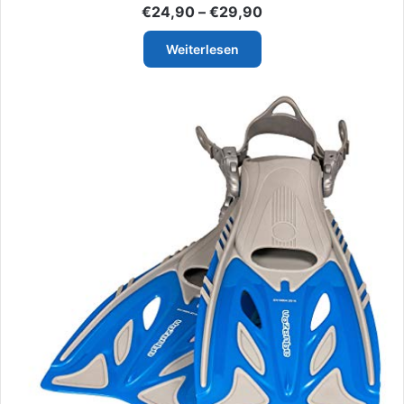
Preisspanne:
€
24,90
–
€
29,90
€24,90
bis
Weiterlesen
€29,90