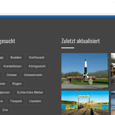
gesucht
Zuletzt aktualisiert
ipp
Bodden
Greifswald
Kreidefelsen
Königsstuhl
Ostsee
Ostseeinseln
üste
Rügen
lpturen
Schlechtes Wetter
ke
Tierpark
Usedom
Zoo