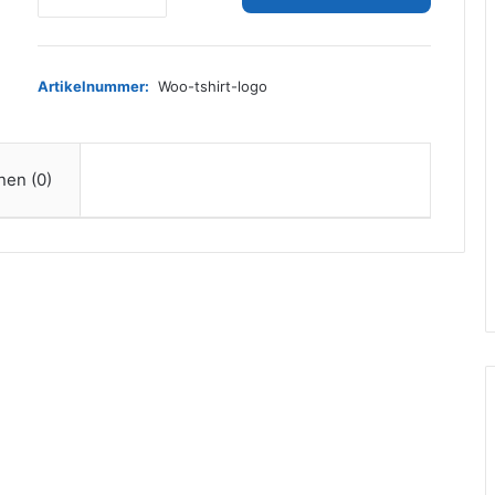
Shirt
with
Logo
Menge
Artikelnummer:
Woo-tshirt-logo
nen (0)