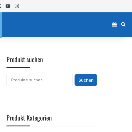
cebook
X
YouTube
Instagram
Einkau
Su
Produkt suchen
Suchen
Suchen
nach:
Produkt Kategorien