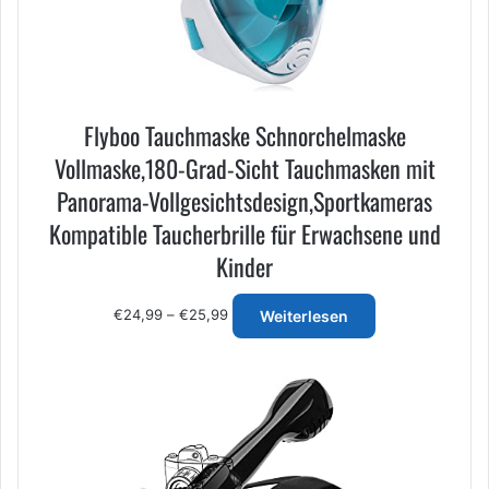
Flyboo Tauchmaske Schnorchelmaske
Vollmaske,180-Grad-Sicht Tauchmasken mit
Panorama-Vollgesichtsdesign,Sportkameras
Kompatible Taucherbrille für Erwachsene und
Kinder
Preisspanne:
€
24,99
–
€
25,99
Weiterlesen
€24,99
bis
€25,99