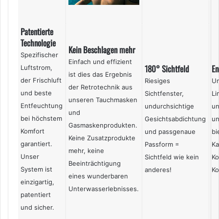
Patentierte
Technologie
Kein Beschlagen mehr
Spezifischer
Einfach und effizient
180° Sichtfeld
En
Luftstrom,
ist dies das Ergebnis
der Frischluft
Riesiges
U
der Retrotechnik aus
und beste
Sichtfenster,
Li
unseren Tauchmasken
Entfeuchtung
undurchsichtige
u
und
bei höchstem
Gesichtsabdichtung
un
Gasmaskenprodukten.
Komfort
und passgenaue
bi
Keine Zusatzprodukte
garantiert.
Passform =
Ka
mehr, keine
Unser
Sichtfeld wie kein
Ko
Beeinträchtigung
System ist
anderes!
Ko
eines wunderbaren
einzigartig,
Unterwasserlebnisses.
patentiert
und sicher.