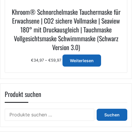
Khroom® Schnorchelmaske Tauchermaske für
Erwachsene | CO2 sichere Vollmaske | Seaview
180° mit Druckausgleich | Tauchmaske
Vollgesichtsmaske Schwimmmaske (Schwarz
Version 3.0)
Preisspanne:
€
34,97
–
€
59,97
Weiterlesen
€34,97
bis
€59,97
Produkt suchen
Suchen
Suchen
nach: