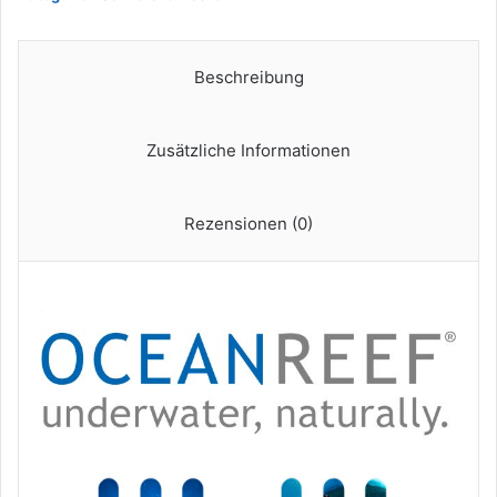
-
Tauchermaske
mit
Mundstück
Beschreibung
-
Für
eine
Zusätzliche Informationen
bessere
180
Grad
Rezensionen (0)
Unterwassersicht
-
Unisex
-
Schwarz
-
Größe
M/L
Menge