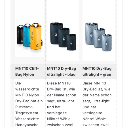
MNT10 Cliff-
MNT10 Dry-Bag
MNT10 Dry-Bag
Bag Nylon
ultralight – blau
ultralight – grau
Die
Diese MNT10
Diese MNT10
wasserdichte
Dry-Bag ist, wie
Dry-Bag ist, wie
MNT10 Nylon
der Name schon
der Name schon
Dry-Bag hat ein
sagt, ultra-light
sagt, ultra-light
Rucksack-
und hat
und hat
Tragesystem.
versiegelte
versiegelte
Wasserdichte
Nähte! Wähle
Nähte! Wähle
Handytasche
zwischen zwei
zwischen zwei