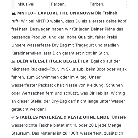
inklusive!
Farben.
Farben.
🏔 𝗠𝗡𝗧𝟭𝟬 – 𝗘𝗫𝗣𝗟𝗢𝗥𝗘 𝗧𝗛𝗘 𝗨𝗡𝗞𝗡𝗢𝗪𝗡 Die Freiheit
ruft! Wir bei MNT10 wollen, dass Du als allerstes deine Kopf
frei hast. Deswegen haben wir für jeden Deiner Pläne das
passende Produkt, und klar: hohe Qualität, fairer Preis!
Unsere wasserfeste Dry Bag mit Tragegurt und stabilen
Karabinerhaken lässt Dich garantiert nicht im Stich.
🙏 𝗗𝗘𝗜𝗡 𝗩𝗜𝗘𝗟𝗦𝗘𝗜𝗧𝗜𝗚𝗘𝗥 𝗕𝗘𝗚𝗟𝗘𝗜𝗧𝗘𝗥. Egal ob auf der
nächsten Rucksack-Tour, im Skiurlaub, beim Boot oder Kajak
fahren, zum Schwimmen oder im Alltag. Unser
wasserfester Packsack hält Nässe von Kleidung, Schuhen
oder Wertsachen fern und schützt, was Dir lieb ist! Wichtig
an dieser Stelle: der Dry-Bag darf nicht lange unter Wasser
getaucht werden!
✅ 𝗦𝗧𝗔𝗕𝗜𝗟𝗘𝗦 𝗠𝗔𝗧𝗘𝗥𝗜𝗔𝗟 & 𝗣𝗟𝗔𝗧𝗭 𝗢𝗛𝗡𝗘 𝗘𝗡𝗗𝗘. Unsere
wasserdichte Tasche bietet mit 10 oder 20 L jede Menge
Stauraum. Das Material ist zu 100% wasserfest, zusätzlich