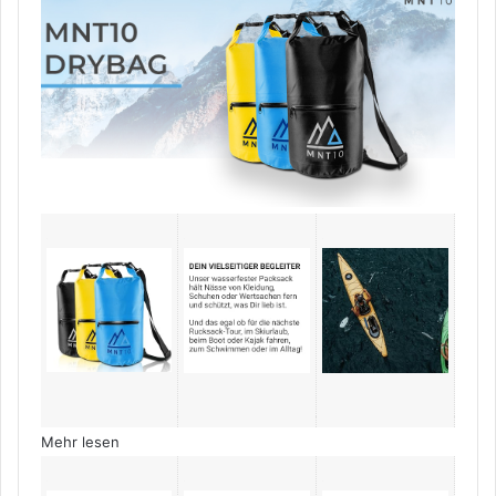
wasserdicht
und
widerstandsfähig
(Gelb,
20
Liter)
Menge
Mehr lesen