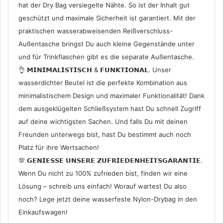
hat der Dry Bag versiegelte Nähte. So ist der Inhalt gut
geschützt und maximale Sicherheit ist garantiert. Mit der
praktischen wasserabweisenden Reißverschluss-
Außentasche bringst Du auch kleine Gegenstände unter
und für Trinkflaschen gibt es die separate Außentasche.
👌 𝗠𝗜𝗡𝗜𝗠𝗔𝗟𝗜𝗦𝗧𝗜𝗦𝗖𝗛 & 𝗙𝗨𝗡𝗞𝗧𝗜𝗢𝗡𝗔𝗟. Unser
wasserdichter Beutel ist die perfekte Kombination aus
minimalistischem Design und maximaler Funktionalität! Dank
dem ausgeklügelten Schließsystem hast Du schnell Zugriff
auf deine wichtigsten Sachen. Und falls Du mit deinen
Freunden unterwegs bist, hast Du bestimmt auch noch
Platz für ihre Wertsachen!
💯 𝗚𝗘𝗡𝗜𝗘𝗦𝗦𝗘 𝗨𝗡𝗦𝗘𝗥𝗘 𝗭𝗨𝗙𝗥𝗜𝗘𝗗𝗘𝗡𝗛𝗘𝗜𝗧𝗦𝗚𝗔𝗥𝗔𝗡𝗧𝗜𝗘.
Wenn Du nicht zu 100% zufrieden bist, finden wir eine
Lösung – schreib uns einfach! Worauf wartest Du also
noch? Lege jetzt deine wasserfeste Nylon-Drybag in den
Einkaufswagen!