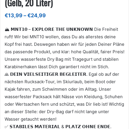
(Gelb, 20 Liter)
Preisspanne:
€
13,99
–
€
24,99
€13,99
bis
🏔 𝗠𝗡𝗧𝟭𝟬 – 𝗘𝗫𝗣𝗟𝗢𝗥𝗘 𝗧𝗛𝗘 𝗨𝗡𝗞𝗡𝗢𝗪𝗡 Die Freiheit
€24,99
ruft! Wir bei MNT10 wollen, dass Du als allerstes deine
Kopf frei hast. Deswegen haben wir für jeden Deiner Pläne
das passende Produkt, und klar: hohe Qualität, fairer Preis!
Unsere wasserfeste Dry Bag mit Tragegurt und stabilen
Karabinerhaken lässt Dich garantiert nicht im Stich.
🙏 𝗗𝗘𝗜𝗡 𝗩𝗜𝗘𝗟𝗦𝗘𝗜𝗧𝗜𝗚𝗘𝗥 𝗕𝗘𝗚𝗟𝗘𝗜𝗧𝗘𝗥. Egal ob auf der
nächsten Rucksack-Tour, im Skiurlaub, beim Boot oder
Kajak fahren, zum Schwimmen oder im Alltag. Unser
wasserfester Packsack hält Nässe von Kleidung, Schuhen
oder Wertsachen fern und schützt, was Dir lieb ist! Wichtig
an dieser Stelle: der Dry-Bag darf nicht lange unter
Wasser getaucht werden!
✅ 𝗦𝗧𝗔𝗕𝗜𝗟𝗘𝗦 𝗠𝗔𝗧𝗘𝗥𝗜𝗔𝗟 & 𝗣𝗟𝗔𝗧𝗭 𝗢𝗛𝗡𝗘 𝗘𝗡𝗗𝗘.