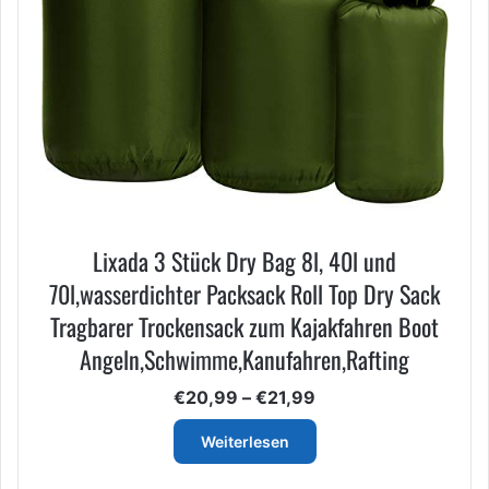
Lixada 3 Stück Dry Bag 8l, 40l und
70l,wasserdichter Packsack Roll Top Dry Sack
Tragbarer Trockensack zum Kajakfahren Boot
Angeln,Schwimme,Kanufahren,Rafting
Preisspanne:
€
20,99
–
€
21,99
€20,99
bis
Weiterlesen
€21,99