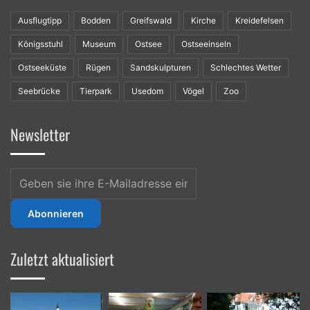
Ausflugtipp
Bodden
Greifswald
Kirche
Kreidefelsen
Königsstuhl
Museum
Ostsee
Ostseeinseln
Ostseeküste
Rügen
Sandskulpturen
Schlechtes Wetter
Seebrücke
Tierpark
Usedom
Vögel
Zoo
Newsletter
Geben
sie
ihre
E-
Mailadresse
ein
Zuletzt aktualisiert