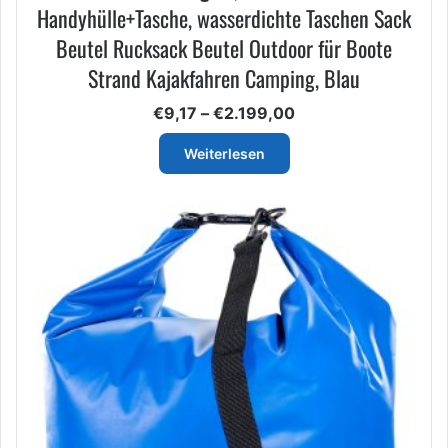
Handyhülle+Tasche, wasserdichte Taschen Sack
Beutel Rucksack Beutel Outdoor für Boote
Strand Kajakfahren Camping, Blau
Preisspanne:
€
9,17
–
€
2.199,00
€9,17
bis
Weiterlesen
€2.199,00