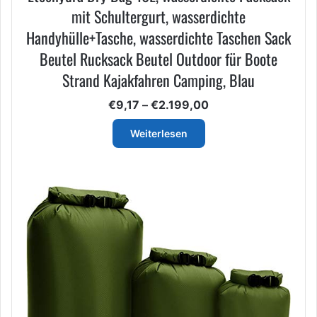
mit Schultergurt, wasserdichte
Handyhülle+Tasche, wasserdichte Taschen Sack
Beutel Rucksack Beutel Outdoor für Boote
Strand Kajakfahren Camping, Blau
Preisspanne:
€
9,17
–
€
2.199,00
€9,17
bis
Weiterlesen
€2.199,00