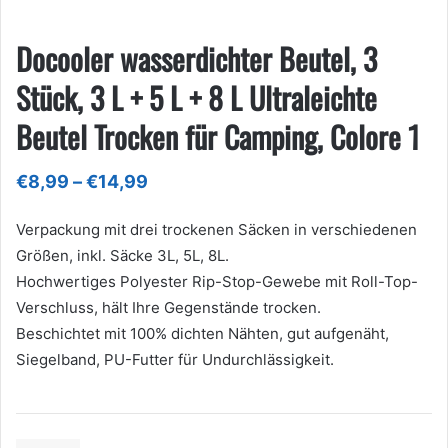
Docooler wasserdichter Beutel, 3
Stück, 3 L + 5 L + 8 L Ultraleichte
Beutel Trocken für Camping, Colore 1
Preisspanne:
€
8,99
–
€
14,99
€8,99
bis
Verpackung mit drei trockenen Säcken in verschiedenen
€14,99
Größen, inkl. Säcke 3L, 5L, 8L.
Hochwertiges Polyester Rip-Stop-Gewebe mit Roll-Top-
Verschluss, hält Ihre Gegenstände trocken.
Beschichtet mit 100% dichten Nähten, gut aufgenäht,
Siegelband, PU-Futter für Undurchlässigkeit.