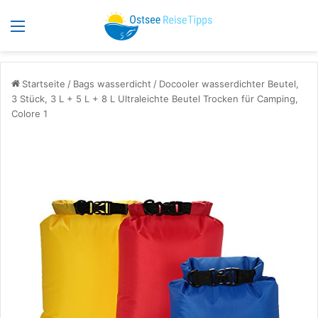
Menü
S
Startseite
/
Bags wasserdicht
/
Docooler wasserdichter Beutel,
3 Stück, 3 L + 5 L + 8 L Ultraleichte Beutel Trocken für Camping,
Colore 1