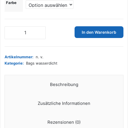
Farbe
Docooler
In den Warenkorb
wasserdichter
Beutel,
3
Stück,
Artikelnummer:
n. v.
3
Kategorie:
Bags wasserdicht
L
+
5
L
Beschreibung
+
8
L
Zusätzliche Informationen
Ultraleichte
Beutel
Trocken
Rezensionen (0)
für