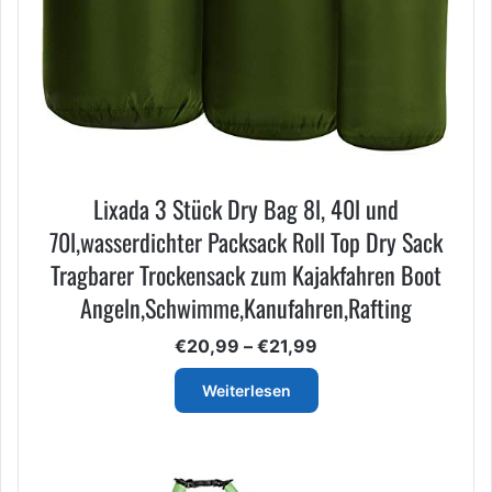
Lixada 3 Stück Dry Bag 8l, 40l und
70l,wasserdichter Packsack Roll Top Dry Sack
Tragbarer Trockensack zum Kajakfahren Boot
Angeln,Schwimme,Kanufahren,Rafting
Preisspanne:
€
20,99
–
€
21,99
€20,99
bis
Weiterlesen
€21,99