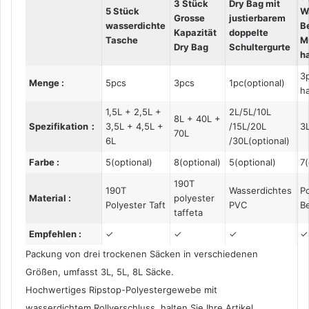
3 Stück
Dry Bag mit
5 Stück
W
Grosse
justierbarem
wasserdichte
B
Kapazität
doppelte
Tasche
M
Dry Bag
Schultergurte
h
3
Menge :
5pcs
3pcs
1pc(optional)
h
1,5L + 2,5L +
2L/5L/10L
8L + 40L +
Spezifikation：
3,5L + 4,5L +
/15L/20L
3
70L
6L
/30L(optional)
Farbe :
5(optional)
8(optional)
5(optional)
7(
190T
190T
Wasserdichtes
P
Material :
polyester
Polyester Taft
PVC
B
taffeta
Empfehlen :
✓
✓
✓
✓
Packung von drei trockenen Säcken in verschiedenen
Größen, umfasst 3L, 5L, 8L Säcke.
Hochwertiges Ripstop-Polyestergewebe mit
wasserdichtem Rollverschluss, halten Sie Ihre Artikel