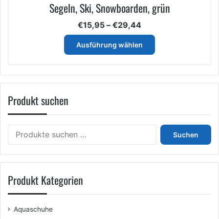
Segeln, Ski, Snowboarden, grün
Preisspanne:
€
15,95
–
€
29,44
€15,95
Dieses
bis
Ausführung wählen
Produkt
€29,44
weist
mehrere
Varianten
auf.
Produkt suchen
Die
Optionen
können
Suchen
auf
Suchen
nach:
der
Produktseite
gewählt
werden
Produkt Kategorien
Aquaschuhe