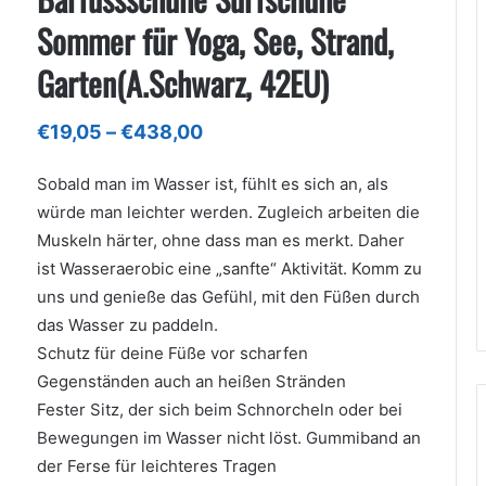
Sommer für Yoga, See, Strand,
Garten(A.Schwarz, 42EU)
Preisspanne:
€
19,05
–
€
438,00
€19,05
bis
Sobald man im Wasser ist, fühlt es sich an, als
€438,00
würde man leichter werden. Zugleich arbeiten die
Muskeln härter, ohne dass man es merkt. Daher
ist Wasseraerobic eine „sanfte“ Aktivität. Komm zu
uns und genieße das Gefühl, mit den Füßen durch
das Wasser zu paddeln.
Schutz für deine Füße vor scharfen
Gegenständen auch an heißen Stränden
Fester Sitz, der sich beim Schnorcheln oder bei
Bewegungen im Wasser nicht löst. Gummiband an
der Ferse für leichteres Tragen