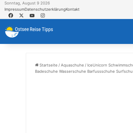
Sonntag, August 9 2026
Impressum
Datenschutzerklärung
Kontakt
Facebook
X
YouTube
Instagram
Startseite
/
Aquaschuhe
/
IceUnicorn Schwimmsch
Badeschuhe Wasserschuhe Barfussschuhe Surfschuh