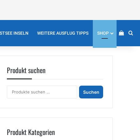
Einkau
Su
STSEE INSELN
WEITERE AUSFLUG TIPPS
SHOP
Produkt suchen
Suchen
Suchen
nach:
Produkt Kategorien