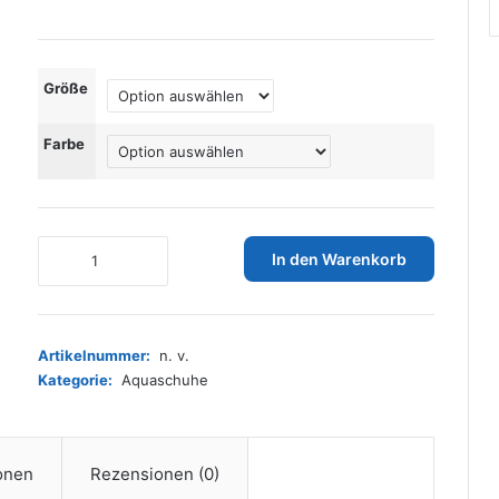
Größe
Farbe
IceUnicorn
In den Warenkorb
Schwimmschuhe
Unisex
Damen
Herren
Artikelnummer:
n. v.
Strandschuhe
Kategorie:
Aquaschuhe
Aquaschuhe
Badeschuhe
Wasserschuhe
Barfussschuhe
ionen
Rezensionen (0)
Surfschuhe