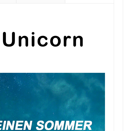
Sommer
für
Yoga,
See,
Strand,
Garten(A.Schwarz,
42EU)
Menge