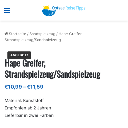
Menü
S
Startseite
/
Sandspielzeug
/
Hape Greifer,
Strandspielzeug/Sandspielzeug
ANGEBOT!
Hape Greifer,
Strandspielzeug/Sandspielzeug
Preisspanne:
€
10,99
–
€
11,59
€10,99
bis
Material: Kunststoff
€11,59
Empfohlen ab 2 Jahren
Lieferbar in zwei Farben