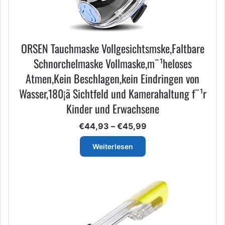
ORSEN Tauchmaske Vollgesichtsmske,Faltbare
Schnorchelmaske Vollmaske,m¨¹heloses
Atmen,Kein Beschlagen,kein Eindringen von
Wasser,180¡ã Sichtfeld und Kamerahaltung f¨¹r
Kinder und Erwachsene
Preisspanne:
€
44,93
–
€
45,99
€44,93
bis
Weiterlesen
€45,99