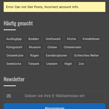
Error Can not Get Posts, Incorrect account info.
Häufig gesucht
Ausflugtipp
Bodden
Greifswald
Kirche
Kreidefelsen
Königsstuhl
Museum
Ostsee
Ostseeinseln
Ostseeküste
Rügen
Sandskulpturen
Schlechtes Wetter
Seebrücke
Tierpark
Usedom
Vögel
Zoo
Newsletter
Geben
sie
ihre
E-