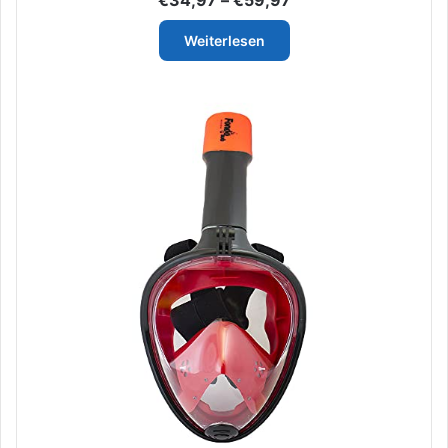
€
34,97
–
€
59,97
€34,97
bis
Weiterlesen
€59,97