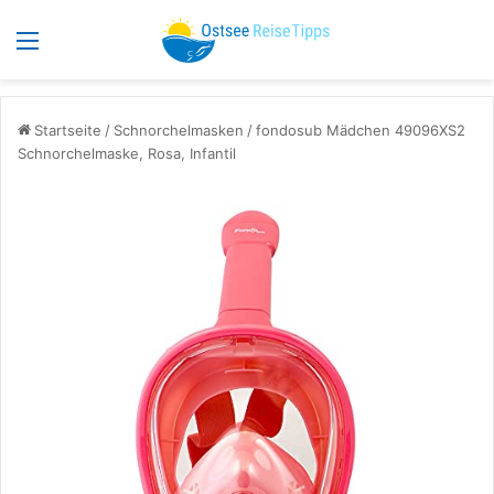
Menü
S
Startseite
/
Schnorchelmasken
/
fondosub Mädchen 49096XS2
Schnorchelmaske, Rosa, Infantil