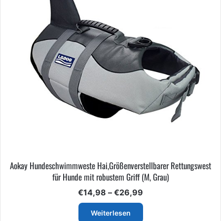
Aokay Hundeschwimmweste Hai,Größenverstellbarer Rettungswest
für Hunde mit robustem Griff (M, Grau)
Preisspanne:
€
14,98
–
€
26,99
€14,98
bis
Weiterlesen