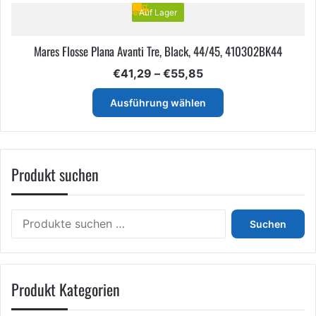
Auf Lager
Mares Flosse Plana Avanti Tre, Black, 44/45, 410302BK44
Preisspanne:
€
41,29
–
€
55,85
€41,29
Dieses
bis
Ausführung wählen
Produkt
€55,85
weist
mehrere
Varianten
Produkt suchen
auf.
Die
Optionen
können
Suchen
Suchen
auf
nach:
der
Produktseite
gewählt
Produkt Kategorien
werden