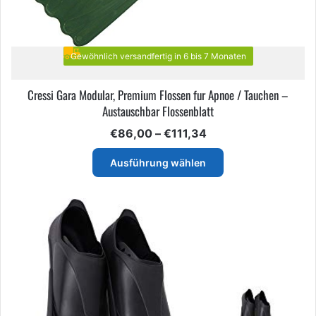
Gewöhnlich versandfertig in 6 bis 7 Monaten
Cressi Gara Modular, Premium Flossen fur Apnoe / Tauchen –
Austauschbar Flossenblatt
Preisspanne:
€
86,00
–
€
111,34
€86,00
Dieses
bis
Ausführung wählen
Produkt
€111,34
weist
mehrere
Varianten
auf.
Die
Optionen
können
auf
der