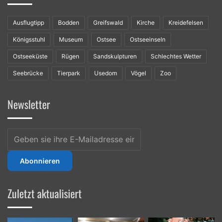
Ausflugtipp
Bodden
Greifswald
Kirche
Kreidefelsen
Königsstuhl
Museum
Ostsee
Ostseeinseln
Ostseeküste
Rügen
Sandskulpturen
Schlechtes Wetter
Seebrücke
Tierpark
Usedom
Vögel
Zoo
Newsletter
Geben
sie
ihre
E-
Mailadresse
ein
Zuletzt aktualisiert