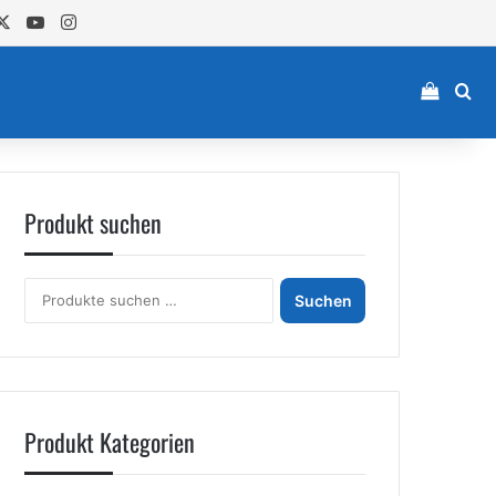
cebook
X
YouTube
Instagram
Einkau
Su
Produkt suchen
Suchen
Suchen
nach:
Produkt Kategorien