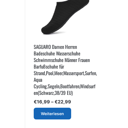
SAGUARO Damen Herren
Badeschuhe Wasserschuhe
Schwimmschuhe Männer Frauen
Barfußschuhe für
Strand,Pool,Meer,Wassersport,Surfen,
Aqua
Cycling,Segeln,Bootfahren,Windsurf
en(Schwarz,38/39 EU)
Preisspanne:
€
16,99
–
€
22,99
€16,99
bis
Weiterlesen
€22,99