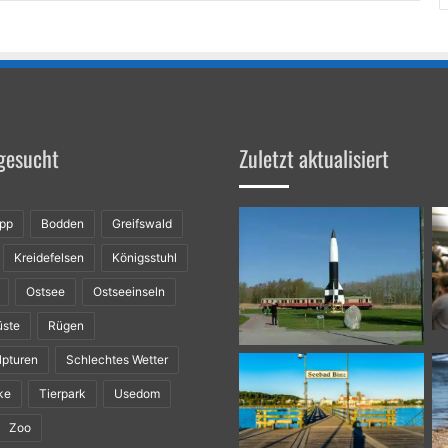
gesucht
Zuletzt aktualisiert
ipp
Bodden
Greifswald
Kreidefelsen
Königsstuhl
Ostsee
Ostseeinseln
üste
Rügen
lpturen
Schlechtes Wetter
ke
Tierpark
Usedom
Zoo