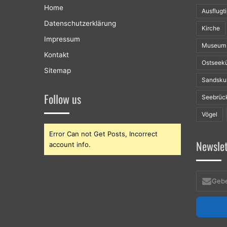
Home
Ausflugt
Datenschutzerklärung
Kirche
Impressum
Museum
Kontakt
Ostseek
Sitemap
Sandsku
Follow us
Seebrüc
Vögel
Error Can not Get Posts, Incorrect
Newslet
account info.
Geben
sie
ihre
E-
Mailadres