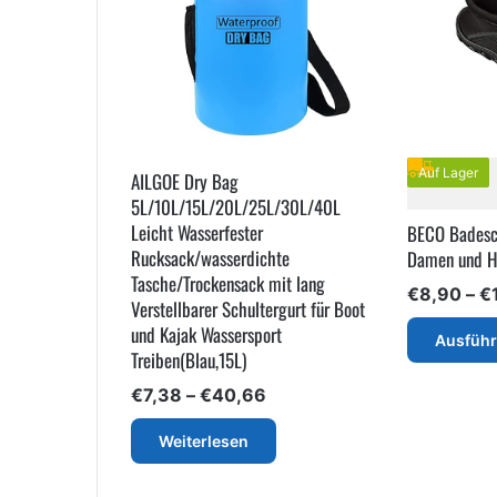
Auf Lager
AILGOE Dry Bag
5L/10L/15L/20L/25L/30L/40L
Leicht Wasserfester
BECO Badesch
Rucksack/wasserdichte
Damen und H
Tasche/Trockensack mit lang
€
8,90
–
€
Verstellbarer Schultergurt für Boot
und Kajak Wassersport
Ausfüh
Treiben(Blau,15L)
Preisspanne:
€
7,38
–
€
40,66
€7,38
bis
Weiterlesen
€40,66