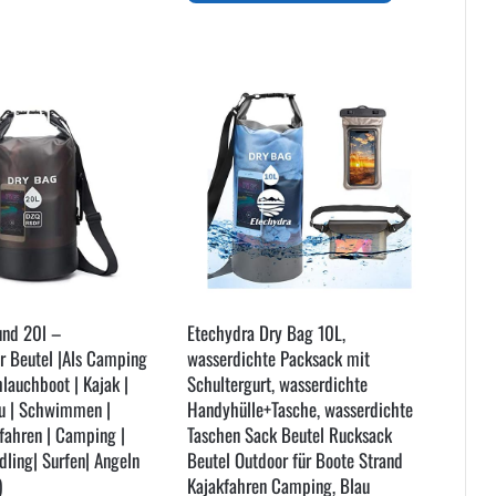
€111,34
Die
weist
Optionen
mehrere
können
Varianten
auf
auf.
der
Die
Produktseite
Optionen
gewählt
können
werden
auf
der
Produktseite
gewählt
werden
und 20l –
Etechydra Dry Bag 10L,
r Beutel |Als Camping
wasserdichte Packsack mit
lauchboot | Kajak |
Schultergurt, wasserdichte
nu | Schwimmen |
Handyhülle+Tasche, wasserdichte
tfahren | Camping |
Taschen Sack Beutel Rucksack
dling| Surfen| Angeln
Beutel Outdoor für Boote Strand
)
Kajakfahren Camping, Blau