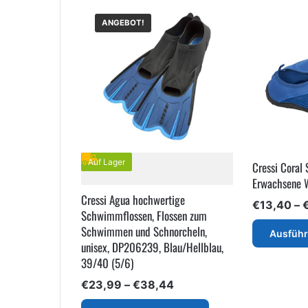
ANGEBOT!
Auf Lager
Cressi Coral
Erwachsene 
Cressi Agua hochwertige
€
13,40
–
Schwimmflossen, Flossen zum
Schwimmen und Schnorcheln,
Ausfüh
unisex, DP206239, Blau/Hellblau,
39/40 (5/6)
Preisspanne:
€
23,99
–
€
38,44
€23,99
Dieses