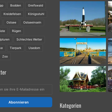
ipp
Bodden
Greifswald
Kreidefelsen
Königsstuhl
Ostsee
Ostseeinseln
üste
Rügen
lpturen
Schlechtes Wetter
ke
Tierpark
Usedom
Zoo
ter
Kategorien
se