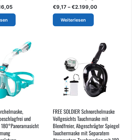
Preisspanne:
Preisspanne:
16,05
€
9,17
–
€
2.199,00
€9,98
€9,17
bis
bis
esen
Weiterlesen
€16,05
€2.199,00
rchelmaske,
FREE SOLDIER Schnorchelmaske
eschlagfrei und
Vollgesichts Tauchmaske mit
r 180°Panoramasicht
Blendfreier, Abgeschrägter Spiegel
tmung
Tauchermaske mit Separatem