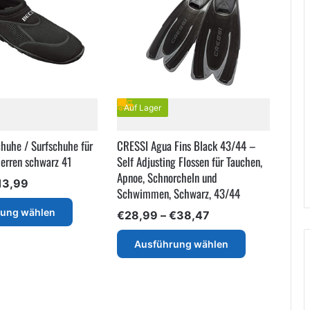
Auf Lager
uhe / Surfschuhe für
CRESSI Agua Fins Black 43/44 –
erren schwarz 41
Self Adjusting Flossen für Tauchen,
Apnoe, Schnorcheln und
Preisspanne:
13,99
Schwimmen, Schwarz, 43/44
€8,90
Dieses
bis
rung wählen
Preisspanne:
€
28,99
–
€
38,47
Produkt
€13,99
€28,99
weist
Dieses
bis
Ausführung wählen
mehrere
Produkt
€38,47
Varianten
weist
auf.
mehrere
Die
Varianten
Optionen
auf.