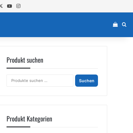
cebook
X
YouTube
Instagram
Einkau
Su
Produkt suchen
Suchen
Suchen
nach:
Produkt Kategorien