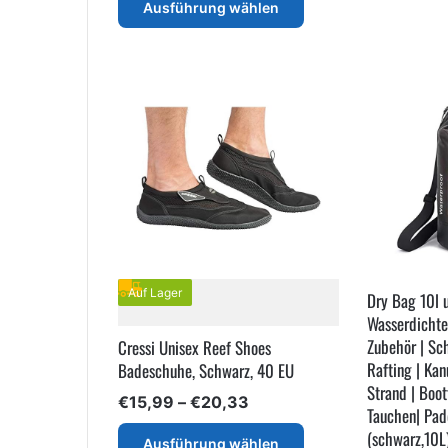
bis
Ausführung wählen
Produkt
€38,44
weist
mehrere
Varianten
auf.
Die
Optionen
können
auf
der
Produktseite
gewählt
werden
Auf Lager
Dry Bag 10l 
Wasserdichte
Zubehör | Sch
Cressi Unisex Reef Shoes
Rafting | Ka
Badeschuhe, Schwarz, 40 EU
Strand | Boo
Preisspanne:
€
15,99
–
€
20,33
Tauchen| Pad
€15,99
Dieses
(schwarz,10L
bis
Ausführung wählen