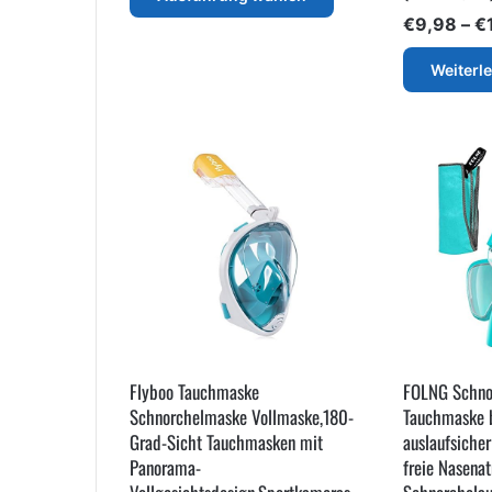
Produkt
€20,33
€
9,98
–
€
weist
mehrere
Weiterl
Varianten
auf.
Die
Optionen
können
auf
der
Produktseite
gewählt
werden
Flyboo Tauchmaske
FOLNG Schno
Schnorchelmaske Vollmaske,180-
Tauchmaske b
Grad-Sicht Tauchmasken mit
auslaufsiche
Panorama-
freie Nasena