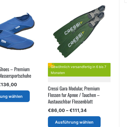
können
Die
auf
Optionen
der
können
Produktseite
auf
gewählt
der
werden
Produktseite
gewählt
werden
Gewöhnlich versandfertig in 6 bis 7
 Shoes – Premium
Monaten
Wassersportschuhe
Preisspanne:
€
136,00
Cressi Gara Modular, Premium
€13,40
Dieses
Flossen fur Apnoe / Tauchen –
bis
rung wählen
Produkt
Austauschbar Flossenblatt
€136,00
weist
Preisspanne:
€
86,00
–
€
111,34
mehrere
€86,00
Varianten
Dieses
bis
Ausführung wählen
auf.
Produkt