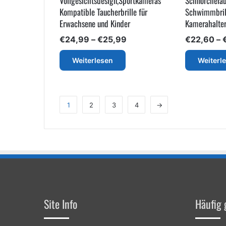
Vollgesichtsdesign,Sportkameras
Schnorchelau
Kompatible Taucherbrille für
Schwimmbril
Erwachsene und Kinder
Kamerahalte
Preisspanne:
€
24,99
–
€
25,99
€
22,60
–
€24,99
bis
Weiterlesen
Weiterl
€25,99
1
2
3
4
→
Site Info
Häufig 