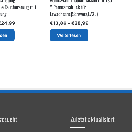
srüstung
Atemsystem Tauchmasken mit 180
le Taucheranzug mit
° Panoramablick für
rung
Erwachsene(Schwarz,L/XL)
Preisspanne:
Preisspanne:
€
24,99
€
13,86
–
€
28,99
€22,60
€13,86
bis
bis
esen
Weiterlesen
€24,99
€28,99
gesucht
Zuletzt aktualisiert