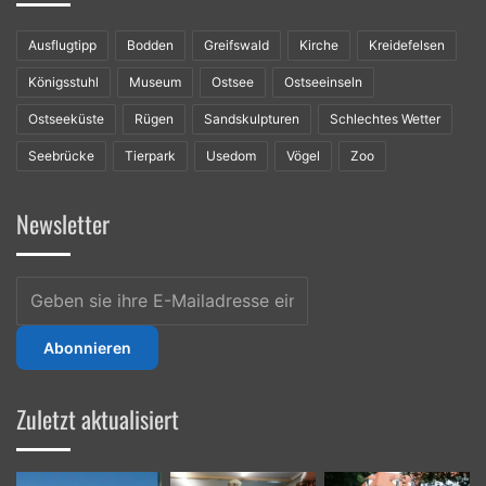
Ausflugtipp
Bodden
Greifswald
Kirche
Kreidefelsen
Königsstuhl
Museum
Ostsee
Ostseeinseln
Ostseeküste
Rügen
Sandskulpturen
Schlechtes Wetter
Seebrücke
Tierpark
Usedom
Vögel
Zoo
Newsletter
Geben
sie
ihre
E-
Mailadresse
ein
Zuletzt aktualisiert