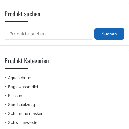
Varianten
Produkt suchen
auf.
Die
Optionen
können
Suchen
Suchen
auf
nach:
der
Produktseite
gewählt
Produkt Kategorien
werden
Aquaschuhe
Bags wasserdicht
Flossen
Sandspielzeug
Schnorchelmasken
Schwimmwesten