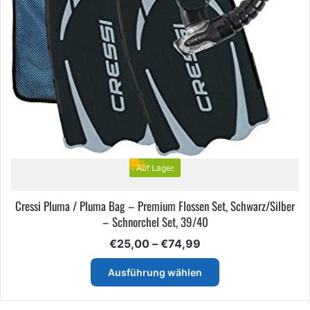
Auf Lager
Cressi Pluma / Pluma Bag – Premium Flossen Set, Schwarz/Silber
– Schnorchel Set, 39/40
Preisspanne:
€
25,00
–
€
74,99
€25,00
Dieses
bis
Ausführung wählen
Produkt
€74,99
weist
mehrere