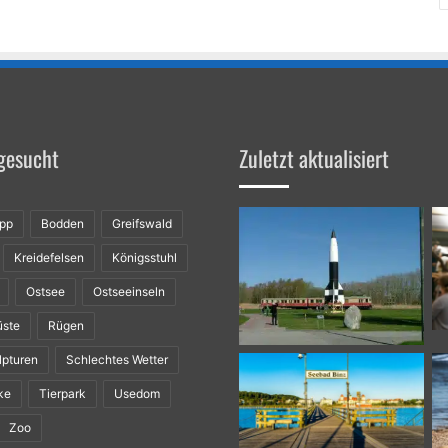
gesucht
Zuletzt aktualisiert
ipp
Bodden
Greifswald
Kreidefelsen
Königsstuhl
Ostsee
Ostseeinseln
üste
Rügen
lpturen
Schlechtes Wetter
ke
Tierpark
Usedom
Zoo