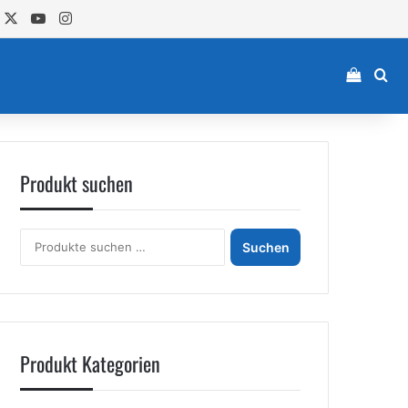
acebook
X
YouTube
Instagram
Einkau
Su
Produkt suchen
Suchen
Suchen
nach:
Produkt Kategorien