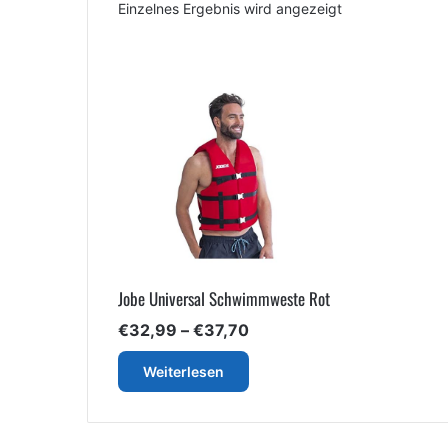
Einzelnes Ergebnis wird angezeigt
Jobe Universal Schwimmweste Rot
Preisspanne:
€
32,99
–
€
37,70
€32,99
bis
Weiterlesen
€37,70