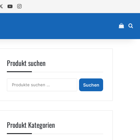
cebook
X
YouTube
Instagram
Einkau
Su
Produkt suchen
Suchen
Suchen
nach:
Produkt Kategorien