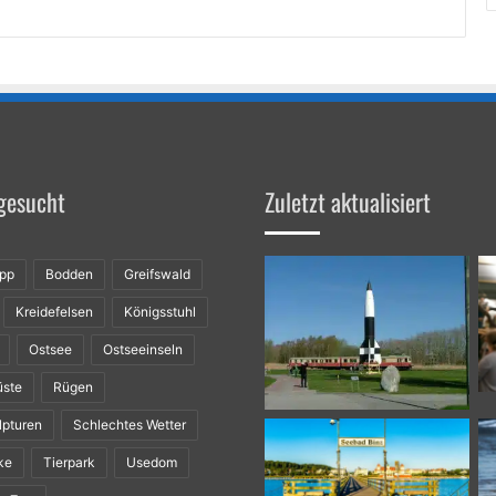
gesucht
Zuletzt aktualisiert
ipp
Bodden
Greifswald
Kreidefelsen
Königsstuhl
Ostsee
Ostseeinseln
üste
Rügen
lpturen
Schlechtes Wetter
ke
Tierpark
Usedom