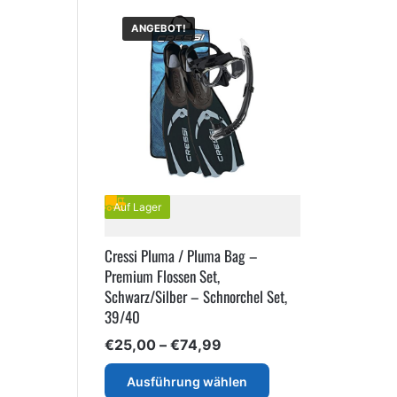
ANGEBOT!
Auf Lager
Cressi Pluma / Pluma Bag –
Premium Flossen Set,
Schwarz/Silber – Schnorchel Set,
39/40
Preisspanne:
€
25,00
–
€
74,99
€25,00
Dieses
bis
Ausführung wählen
Produkt