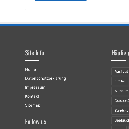
€74,99
weist
mehrere
Varianten
auf.
Die
Optionen
können
auf
Site Info
Häufig 
der
Produktseite
gewählt
Home
werden
Ausflugt
Datenschutzerklärung
Kirche
Impressum
Museum
Kontakt
Ostseek
Sitemap
Sandsku
Follow us
Seebrüc