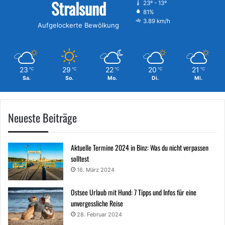
Stralsund
23º - 13º
81%
3.89 km/h
Aufgelockerte Bewölkung
23
29
22
20
21
℃
℃
℃
℃
℃
Sa.
So.
Mo.
Di.
Mi.
Neueste Beiträge
Aktuelle Termine 2024 in Binz: Was du nicht verpassen
solltest
16. März 2024
Ostsee Urlaub mit Hund: 7 Tipps und Infos für eine
unvergessliche Reise
28. Februar 2024