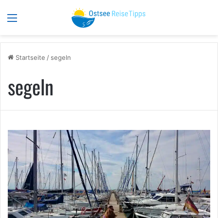
Menü
S
Startseite
/
segeln
segeln