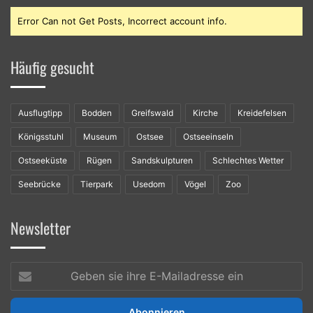
Error Can not Get Posts, Incorrect account info.
Häufig gesucht
Ausflugtipp
Bodden
Greifswald
Kirche
Kreidefelsen
Königsstuhl
Museum
Ostsee
Ostseeinseln
Ostseeküste
Rügen
Sandskulpturen
Schlechtes Wetter
Seebrücke
Tierpark
Usedom
Vögel
Zoo
Newsletter
Geben
sie
ihre
E-