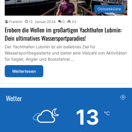
Ostseeküste
Franklin
13. Januar 2024
0
43
Erobere die Wellen im großartigen Yachthafen Lubmin:
Dein ultimatives Wassersportparadies!
Der Yachthafen Lubmin ist ein beliebtes Ziel für
Wassersportbegeisterte und bietet eine Vielzahl von Aktivitäten
für Segler, Angler und Bootsfahrer.…
Weiterlesen
Wetter
13
℃