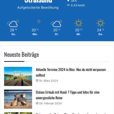
34%
4.43 km/h
Aufgelockerte Bewölkung
29
20
20
20
24
℃
℃
℃
℃
℃
So.
Mo.
Di.
Mi.
Do.
Neueste Beiträge
Aktuelle Termine 2024 in Binz: Was du nicht verpassen
solltest
16. März 2024
Ostsee Urlaub mit Hund: 7 Tipps und Infos für eine
unvergessliche Reise
28. Februar 2024