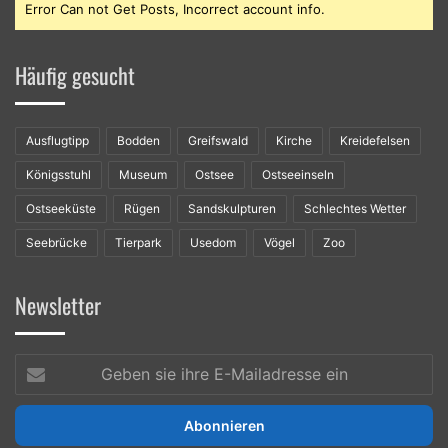
Error Can not Get Posts, Incorrect account info.
Häufig gesucht
Ausflugtipp
Bodden
Greifswald
Kirche
Kreidefelsen
Königsstuhl
Museum
Ostsee
Ostseeinseln
Ostseeküste
Rügen
Sandskulpturen
Schlechtes Wetter
Seebrücke
Tierpark
Usedom
Vögel
Zoo
Newsletter
Geben
sie
ihre
E-
Mailadresse